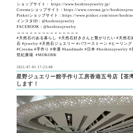
ショップサイト： https://www.hoshinojewelry.jp/
Creemaショップサイト：https://www.creema.jp/c/hoshinojewel
Pinkoiショップサイト：https://www.pinkoi.com/store/hoshino
インスタID：@hoshinojewelry
FACEBOOK：@hoshinojewelry
→→→→→→→←←←←←←←←
#天然石のある暮らし #天然石好きさんと繋がりたい #天然石好き #
石 #jewelry #天然石ジュエリー #パワーストーン #ヒーリング #
#Creema #手作り #幸運 #handmade #日本 #hoshinojewe
世紀廣場 #MOKOHK
2021-07-01 17:23:00
星野ジュエリー館手作り工房香港五号店【荃灣
します！