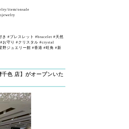
ry/item/onsale
jewelry
ブレスレット #bracelet #天然
お守り #クリスタル #crystal
lry #星野ジュエリー館 #香港 #旺角 #新
千色 店】がオープンいた