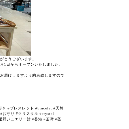
がとうございます。
年7月1日からオープンいたしました。
お届けしますよう約束致しますので
ブレスレット #bracelet #天然
お守り #クリスタル #crystal
lry #星野ジュエリー館 #香港 #荃灣 #荃