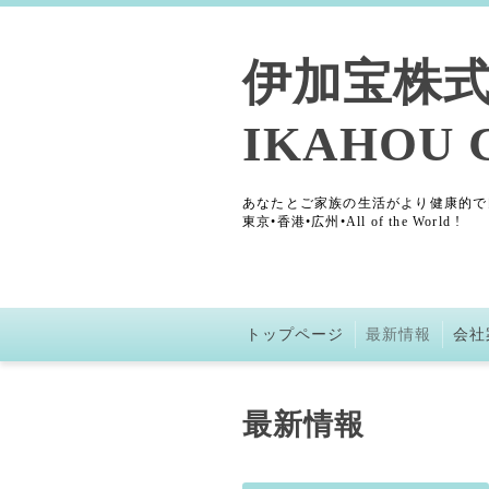
伊加宝株
IKAHOU C
あなたとご家族の生活がより健康的で
東京•香港•広州•All of the World !
トップページ
最新情報
会社
最新情報