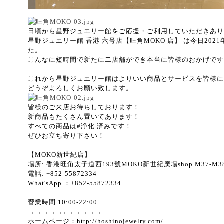
日頃から星野ジュエリー館をご応援・ご利用していただきあり
星野ジュエリー館 香港 六号店【旺角MOKO 店】 は今日202
た。
こんなに短時間で新たに二店舗ができ本当に皆様のおかげです
これから星野ジュエリー館はよりいい商品とサービスを皆様に
どうぞよろしくお願い致します。
皆様のご来店お待ちしております！
新商品もたくさん置いてあります！
すべての商品は#浄化 済みです！
ぜひお立ち寄り下さい！
【MOKO新世紀店】
場所: 香港旺角太子道西193號MOKO新世紀廣場shop M37-M3
電話: +852-55872334
What'sApp ：+852-55872334
營業時間 10:00-22:00
→→→→→←←←←←←
ホームページ：http://hoshinojewelry.com/