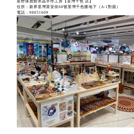
星野珠寶館水晶手作工房【荃灣千色 店】
住所：新界荃灣眾安街68號荃灣千色匯地下（A-1對面）
電話：98851609