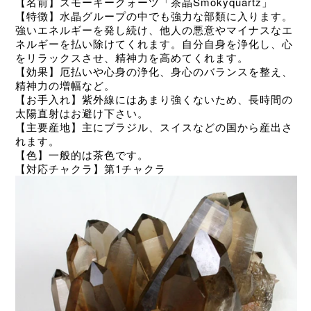
【名前】スモーキークォーツ「茶晶Smokyquartz
」
【特徴】水晶グループの中でも強力な部類に入ります。
強いエネルギーを発し続け、他人の悪意やマイナスなエ
ネルギーを払い除けてくれます。自分自身を浄化し、心
をリラックスさせ、精神力を高めてくれます。
【効果】厄払いや心身の浄化、身心のバランスを整え、
精神力の増幅など。
【お手入れ】紫外線にはあまり強くないため、長時間の
太陽直射はお避け下さい。
【主要産地】主にブラジル、スイスなどの国から産出さ
れます。
【色】一般的は茶色です。
【対応チャクラ】第
1
チャクラ