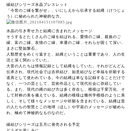
縁結びシリーズ水晶ブレスレット
「今世のご縁を繋がせ」、いにしえから伝承する結縄（けつじょ
う）に秘められた神秘的な力。
水晶の引き寄せ力と結縄に含まれたメッセージ
そうするとたくさんのご縁を結ばれる。愛情のご縁、親族のご
縁、富のご縁、友情のご縁、幸運のご縁…それらが固くて深い、
まさに堅如磐石。
人類歴史をめくり返すと、結縄ということは重要であり、人の生
活と深く関わっていた。
大昔の人たちは情報記録として結縄をしていた。それがどんどん
伝承され、現代社会では吉祥結び、如意結びなど幸福を祈願する
道具として使われている。今の結縄は単なる記録することだけで
なく、一つの芸として、芸術作品として現代社会に存続してい
る。また、現代の縄の結び方は多く存在し、模様は千変万化、そ
して対称の美を備えている。結縄の模様は幾何学模様のように美
しく、そして様々なメッセージや祈願を含まれている。結縄は昔
の人たちの智慧とこの地球（ほし）や宇宙のメッセージが秘めら
れ、極めて神秘的なものなのだ。
縁結びシリーズは五月に発売される予定
どうぞお楽しみに